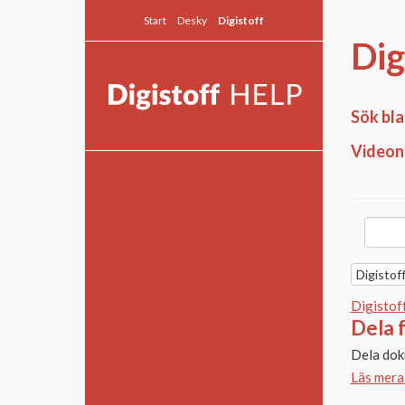
Start
Desky
Digistoff
Dig
Sök bla
Videon 
Allmänt
Snabbguide
Sök
Textmodulen
Digistof
Modulguider
Digistof
Fortsättningsguider
Dela 
Desky Live
Dela dok
Läs mera