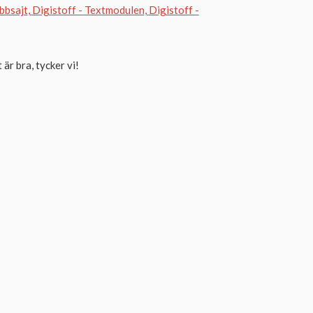
bsajt
Digistoff - Textmodulen
Digistoff -
är bra, tycker vi!