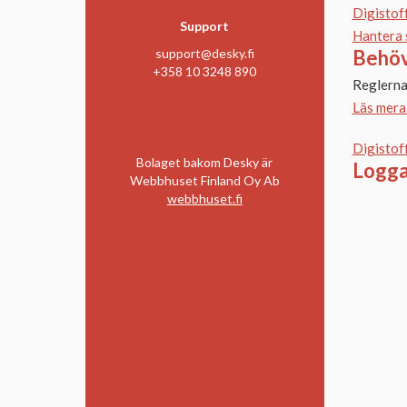
Digistof
Support
Hantera 
Behöv
support@desky.fi
+358 10 3248 890
Reglerna 
Läs mera
Digistof
Bolaget bakom Desky är
Logga
Webbhuset Finland Oy Ab
webbhuset.fi