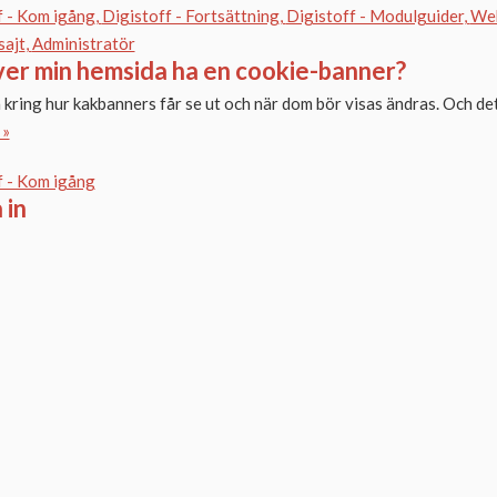
f - Kom igång
Digistoff - Fortsättning
Digistoff - Modulguider
Web
sajt
Administratör
er min hemsida ha en cookie-banner?
kring hur kakbanners får se ut och när dom bör visas ändras. Och det 
 »
f - Kom igång
 in