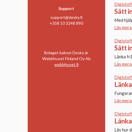
Digistof
Support
Sätt i
support@desky.fi
Med hjälp
+358 10 3248 890
Läs mera
Digistof
Sätt i
Bolaget bakom Desky är
Länka fr
Webbhuset Finland Oy Ab
Läs mera
webbhuset.fi
Digistof
Länka 
Fungerar
Läs mera
Digistof
Länka 
Läs hur d