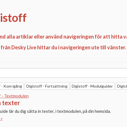
istoff
nd alla artiklar eller använd navigeringen för att hitta v
från Desky Live hittar du i navigeringen ute till vänster.
f - Kom igång
Digistoff - Fortsättning
Digistoff - Modulguider
Digis
f - Textmodulen
n texter
uide lär du dig sätta in texter, i textmodulen, på din hemsida.
 »