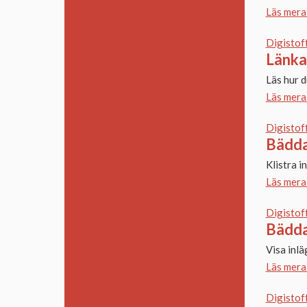
Läs mera
Digistof
Länka
Läs hur d
Läs mera
Digistof
Bädda
Klistra i
Läs mera
Digistof
Bädda
Visa inl
Läs mera
Digistof