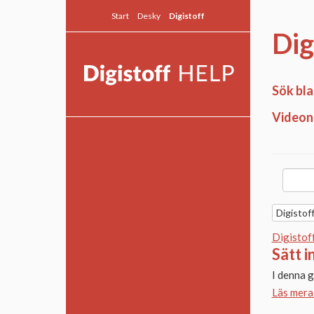
Start
Desky
Digistoff
Dig
Sök bla
Videon 
Allmänt
Snabbguide
Sök
Textmodulen
Digistof
Modulguider
Digistof
Fortsättningsguider
Sätt i
Desky Live
I denna g
Läs mera