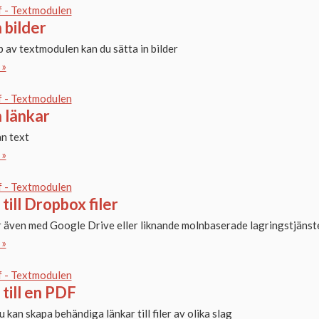
f - Textmodulen
n bilder
 av textmodulen kan du sätta in bilder
 »
f - Textmodulen
n länkar
ån text
 »
f - Textmodulen
till Dropbox filer
 även med Google Drive eller liknande molnbaserade lagringstjänst
 »
f - Textmodulen
till en PDF
u kan skapa behändiga länkar till filer av olika slag