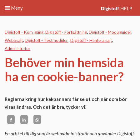
Meny
Digistoff - Kom igång
Digistoff - Fortsättning
Digistoff - Modulguider
Webbsajt
Digistoff - Textmodulen
Digistoff - Hantera sajt
Administratör
Behöver min hemsida
ha en cookie-banner?
Reglerna kring hur kakbanners får se ut och när dom bör
visas ändras. Och det är bra, tycker vi!
En artikel till dig som är webbadministratör och använder Digistoff