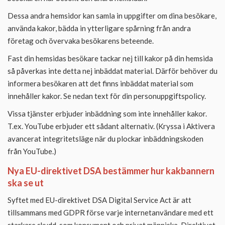
Dessa andra hemsidor kan samla in uppgifter om dina besökare,
använda kakor, bädda in ytterligare spårning från andra
företag och övervaka besökarens beteende.
Fast din hemsidas besökare tackar nej till kakor på din hemsida
så påverkas inte detta nej inbäddat material. Därför behöver du
informera besökaren att det finns inbäddat material som
innehåller kakor. Se nedan text för din personuppgiftspolicy.
Vissa tjänster erbjuder inbäddning som inte innehåller kakor.
T.ex. YouTube erbjuder ett sådant alternativ. (Kryssa i Aktivera
avancerat integritetsläge när du plockar inbäddningskoden
från YouTube.)
Nya EU-direktivet DSA bestämmer hur kakbannern
ska se ut
Syftet med EU-direktivet DSA Digital Service Act är att
tillsammans med GDPR förse varje internetanvändare med ett
starkare skydd, som konsument och privat människa. Direktivet