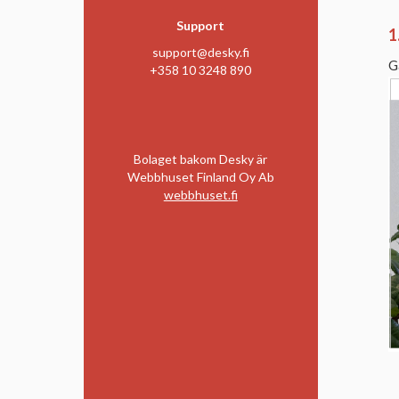
Support
1
support@desky.fi
G
+358 10 3248 890
Bolaget bakom Desky är
Webbhuset Finland Oy Ab
webbhuset.fi