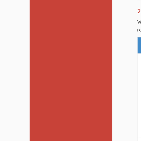
2
V
r