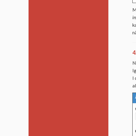
M
i
k
n
4
N
I
I
a