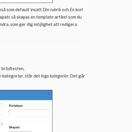
kså som default insatt
Din rubrik
och
En kort
skapats så skapas en template artikel som du
, Ändra, som ger dig möjlighet att redigera
er brödtexten.
er kategorier, står det
Inga kategorier.
Det går