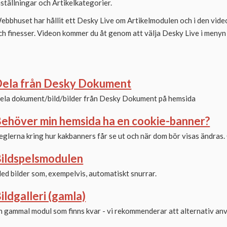
nställningar och Artikelkategorier.
ebbhuset har hållit ett Desky Live om Artikelmodulen och i den video
ch finesser. Videon kommer du åt genom att välja Desky Live i menyn u
ela från Desky Dokument
ela dokument/bild/bilder från Desky Dokument på hemsida
ehöver min hemsida ha en cookie-banner?
eglerna kring hur kakbanners får se ut och när dom bör visas ändras. O
ildspelsmodulen
ed bilder som, exempelvis, automatiskt snurrar.
ildgalleri (gamla)
n gammal modul som finns kvar - vi rekommenderar att alternativ an