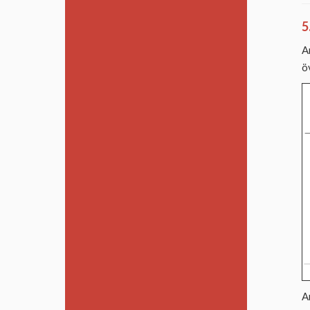
5
A
ö
A