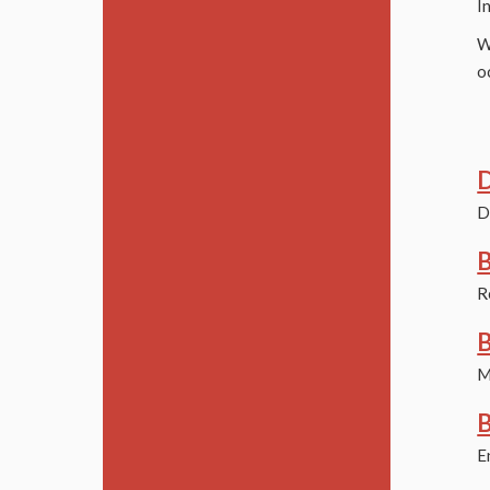
I
W
o
D
D
B
R
B
M
B
E