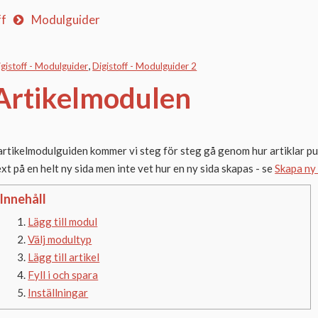
ff
Modulguider
igistoff - Modulguider
Digistoff - Modulguider 2
Artikelmodulen
 artikelmodulguiden kommer vi steg för steg gå genom hur artiklar pub
ext på en helt ny sida men inte vet hur en ny sida skapas - se
Skapa ny
Innehåll
Lägg till modul
Välj modultyp
Lägg till artikel
Fyll i och spara
Inställningar