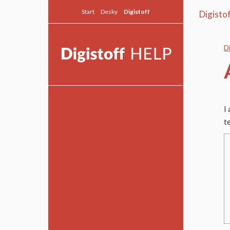
Start
Desky
Digistoff
Digisto
D
Allmänt
I
t
Snabbguide
Textmodulen
Modulguider
Fortsättningsguider
Desky Live