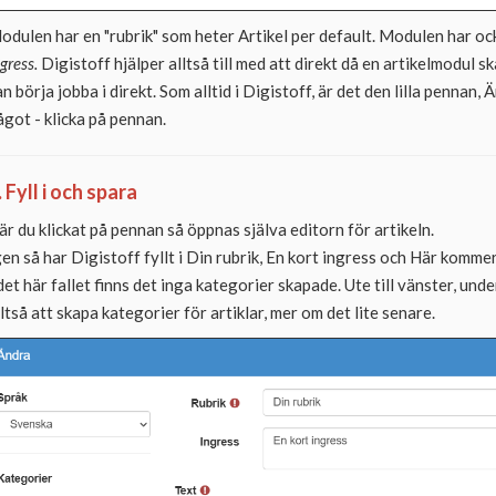
odulen har en "rubrik" som heter Artikel per default. Modulen har oc
ngress.
Digistoff hjälper alltså till med att direkt då en artikelmodul 
an börja jobba i direkt. Som alltid i Digistoff, är det den lilla pennan
ågot - klicka på pennan.
. Fyll i och spara
är du klickat på pennan så öppnas själva editorn för artikeln.
gen så har Digistoff fyllt i Din rubrik, En kort ingress och Här komm
 det här fallet finns det inga kategorier skapade. Ute till vänster, und
lltså att skapa kategorier för artiklar, mer om det lite senare.