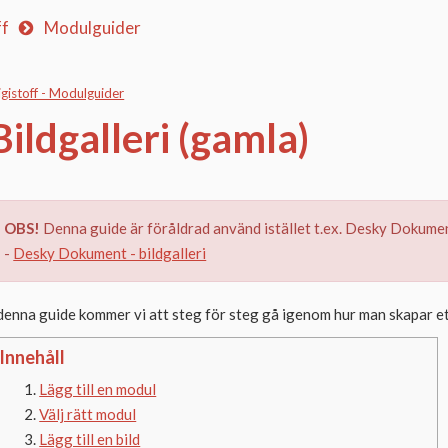
ff
Modulguider
igistoff - Modulguider
Bildgalleri (gamla)
OBS!
Denna guide är föråldrad använd istället t.ex. Desky Dokument
-
Desky Dokument - bildgalleri
 denna guide kommer vi att steg för steg gå igenom hur man skapar ett 
Innehåll
Lägg till en modul
Välj rätt modul
Lägg till en bild