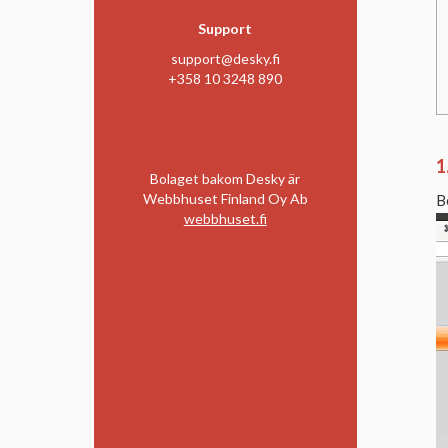
Support
support@desky.fi
+358 10 3248 890
1
Bolaget bakom Desky är
Webbhuset Finland Oy Ab
B
webbhuset.fi