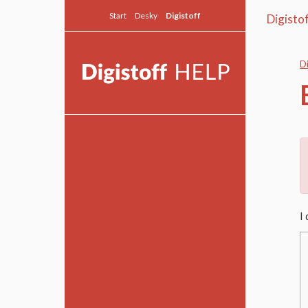
Start
Desky
Digistoff
Digisto
D
Allmänt
Snabbguide
Textmodulen
I
Modulguider
Fortsättningsguider
Desky Live