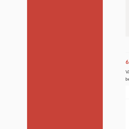
6
V
b