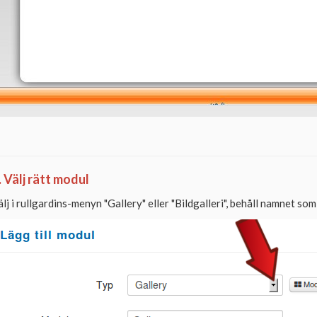
. Välj rätt modul
älj i rullgardins-menyn "Gallery" eller "Bildgalleri", behåll namnet som