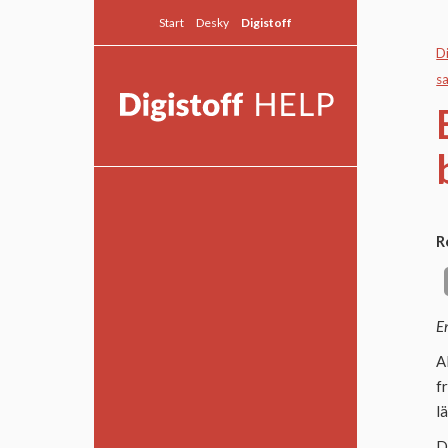
Start
Desky
Digistoff
D
sa
Allmänt
R
Snabbguide
Textmodulen
Modulguider
E
Fortsättningsguider
A
f
Desky Live
l
D