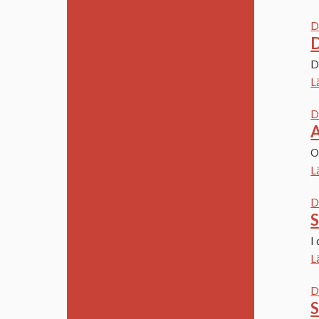
D
D
D
L
D
A
O
L
D
S
I
L
D
S