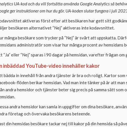
nalytics UA-kod och du vill fortsätta använda Google Analytics så behöver
oogle ger instruktioner om hur du gör. UA-koden slutar fungera i juli 2023
odavsnittet aktiveras först efter att besökaren har gett sitt godkänna
äljer besökaren alternativet “Nej” aktiveras inte kodavsnittet.
ur många besökare som trycker på “Nej” är svårt att uppskatta. Därför
emsidans administratör som visar hur många procent av hemsidans be
tt “Ja” eller “Nej” sparas i 90 dagar på hemsidan, varefter frågan o
n inbäddad YouTube-video innehåller kakor
tt bädda in innehåll från andra tjänster är bra och roligt. Kartor so
acebook-flöden berikar hemsidan. Vad man inte tänker på är att man s
rån andra hemsidor och tjänster beter sig precis på samma sätt som
emsidan.
essa andra hemsidor kan samla in uppgifter om dina besökare, använd
ndra företag och övervaka besökarens beteende.
ast din hemsidas besökare tackar nej till kakor på din hemsida så påve