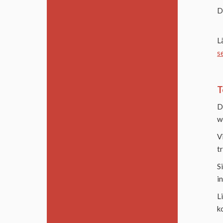
D
L
s
T
D
w
V
t
S
i
L
k