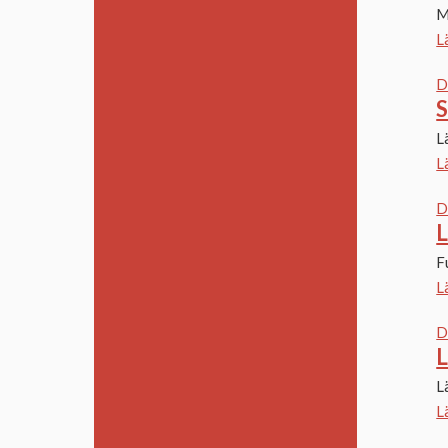
M
L
D
S
L
L
D
L
F
L
D
L
L
L