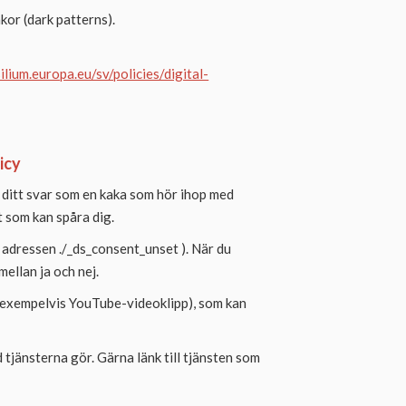
kor (dark patterns).
lium.europa.eu/sv/policies/digital-
icy
 ditt svar som en kaka som hör ihop med
 som kan spåra dig.
l adressen ./_ds_consent_unset ). När du
ellan ja och nej.
 (exempelvis YouTube-videoklipp), som kan
 tjänsterna gör. Gärna länk till tjänsten som