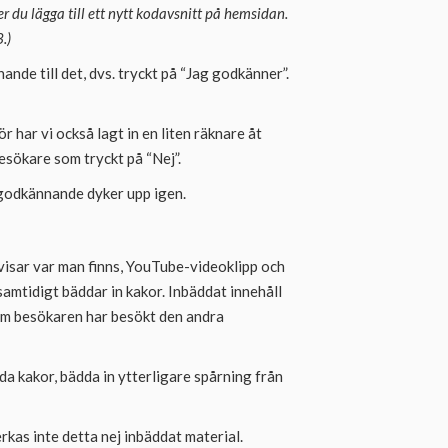
 du lägga till ett nytt kodavsnitt på hemsidan.
.)
nde till det, dvs. tryckt på “Jag godkänner”.
 har vi också lagt in en liten räknare åt
sökare som tryckt på “Nej”.
m godkännande dyker upp igen.
m visar var man finns, YouTube-videoklipp och
amtidigt bäddar in kakor. Inbäddat innehåll
 om besökaren har besökt den andra
a kakor, bädda in ytterligare spårning från
rkas inte detta nej inbäddat material.