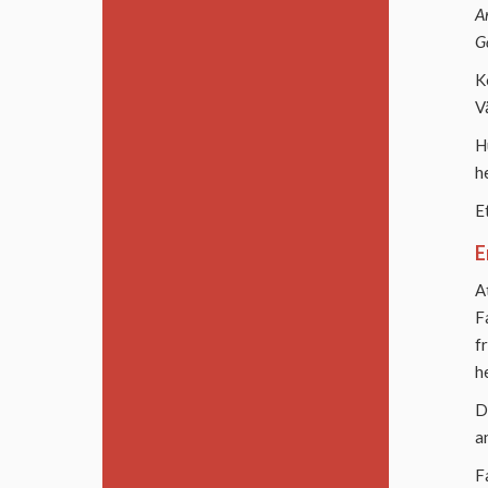
A
G
K
V
H
h
E
E
A
F
f
h
D
a
F