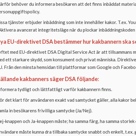
ärför behöver du informera besökaren att det finns inbäddat material
ersonuppgiftspolicy.
issa tjänster erbjuder inbäddning som inte innehåller kakor. T.ex. Yo
 Aktivera avancerat integritetsläge när du plockar inbäddningskoden
ya EU-direktivet DSA bestämmer hur kakbannern ska s
yftet med EU-direktivet DSA Digital Service Act är att tillsammans
ed ett starkare skydd, som konsument och privat människa. Direktivet
U. Från den minsta hemsidan till plattformar som Google och Facebo
ällande kakbanners säger DSA följande:
nformera tydligt och lättfattligt varför kakbannern finns.
ör det klart för användaren exakt vad samtycket gäller, alla kakor be
amla in besökarens frivilliga samtycke (Ja/Nej).
ej-knappen och Ja-knappen måste; ha samma färg, ha samma storlek 
nvändare måste kunna dra tillbaka samtycke snabbt och enkelt, t.ex. 