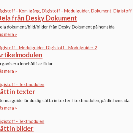
igistoff - Kom igång
Digistoff - Modulguider
Dokument
Digistoff 
ela från Desky Dokument
ela dokument/bild/bilder från Desky Dokument på hemsida
äs mera »
igistoff - Modulguider
Digistoff - Modulguider 2
rtikelmodulen
rganisera innehåll i artiklar
äs mera »
igistoff - Textmodulen
ätt in texter
 denna guide lär du dig sätta in texter, i textmodulen, på din hemsida.
äs mera »
igistoff - Textmodulen
ätt in bilder