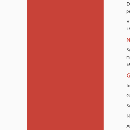
D
p
V
i
N
S
m
E
G
I
G
S
N
A