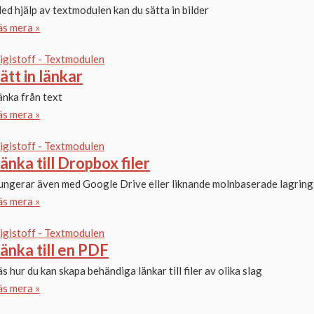
ed hjälp av textmodulen kan du sätta in bilder
äs mera »
igistoff - Textmodulen
ätt in länkar
änka från text
äs mera »
igistoff - Textmodulen
änka till Dropbox filer
ungerar även med Google Drive eller liknande molnbaserade lagring
äs mera »
igistoff - Textmodulen
änka till en PDF
äs hur du kan skapa behändiga länkar till filer av olika slag
äs mera »