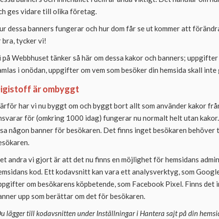
ch ges vidare till olika företag.
ur dessa banners fungerar och hur dom får se ut kommer att förändras.
r bra, tycker vi!
i på Webbhuset tänker så här om dessa kakor och banners; uppgifter
amlas i onödan, uppgifter om vem som besöker din hemsida skall inte g
igistoff är ombyggt
ärför har vi nu byggt om och byggt bort allt som använder kakor frå
nsvarar för (omkring 1000 idag) fungerar nu normalt helt utan kakor
isa någon banner för besökaren. Det finns inget besökaren behöver ta
esökaren.
et andra vi gjort är att det nu finns en möjlighet för hemsidans admini
emsidans kod. Ett kodavsnitt kan vara ett analysverktyg, som Google 
ppgifter om besökarens köpbetende, som Facebook Pixel. Finns det i
anner upp som berättar om det för besökaren.
Du lägger till kodavsnitten under Inställningar i Hantera sajt på din hems