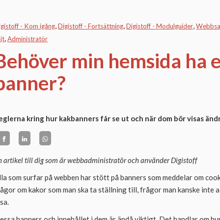
igistoff - Kom igång
Digistoff - Fortsättning
Digistoff - Modulguider
Webbsa
jt
Administratör
Behöver min hemsida ha e
banner?
eglerna kring hur kakbanners får se ut och när dom bör visas ändra
n artikel till dig som är webbadministratör och använder Digistoff
lla som surfar på webben har stött på banners som meddelar om cookie
rågor om kakor som man ska ta ställning till, frågor man kanske inte a
äsa.
essa banners och innehållet i dem är ändå viktigt. Det handlar om h