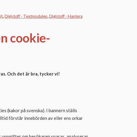
jt
Digistoff - Textmodulen
Digistoff - Hantera
n cookie-
s. Och det är bra, tycker vi!
s (kakor på svenska). I bannern ställs
lltid förstår innebörden av eller ens orkar
ur uppgifter om besökaren sparas, analyseras