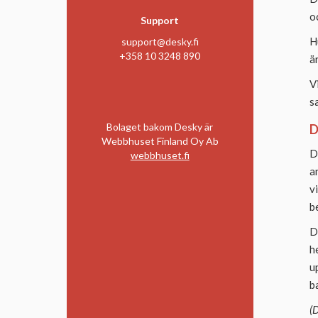
o
Support
H
support@desky.fi
+358 10 3248 890
ä
V
s
Bolaget bakom Desky är
D
Webbhuset Finland Oy Ab
D
webbhuset.fi
a
v
b
D
h
u
b
(