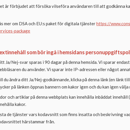
et är förbjudet att försöka vilseföra användaren till att godkänna ka
äs mer om DSA och EU:s paket för digitala tjänster
https://www.consi
ervices-package
extinnehåll som bör ingå i hemsidans personuppgiftspol
itt Ja/Nej-svar sparas i 90 dagar på denna hemsida. Vi sparar endast
ebbläsaren du använder. Vi sparar inte IP-adressen eller något annat
ill du ändra ditt Ja/Nej-godkännande, klicka på denna länk (en länk til
rycker på länken öppnas bannern om kakor igen och du kan igen välja m
idor och artiklar på denna webbplats kan innehålla inbäddat innehåll
nnehålla kakor.
ista de tjänster vars kodavsnitt som finns insatta och beskrivning vad
odavsnittet härstammar från.