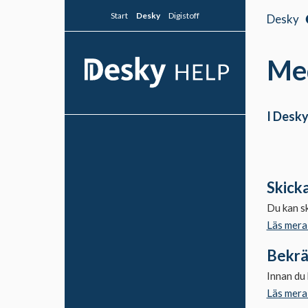
Start
Desky
Digistoff
Desky
Me
I Desky
Medlemsregister
Medlemmar
Skick
Egenskaper
Du kan sk
Fakturor
Läs mera
Statistik
Bekrä
Medlemsutskick
Innan du 
Inkommande
Läs mera