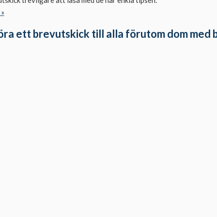
utskick trevligare att läsa med de här enkla tipsen.
 »
ra ett brevutskick till alla förutom dom med