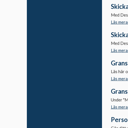
Dokument
Skick
Katalogen
Med Desky
Läs mera
Objekt
Skick
Nytt objekt
Med Desk
Grunduppgifter
Läs mera
Beskrivning
Grans
Historia
Läs här o
Förvärv och
Läs mera
placering
Grans
Aktörer
Under "Me
Bilagor
Läs mera
Ny samling
Person
Egna format