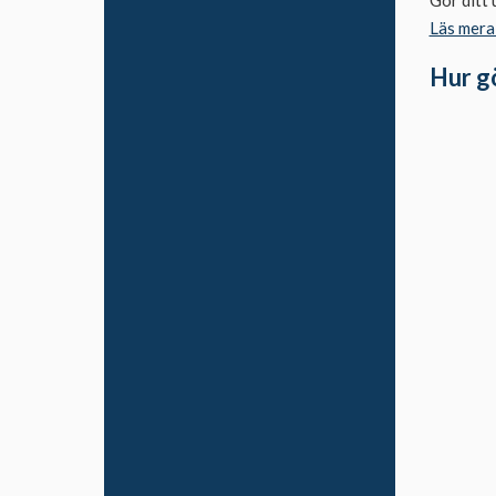
Gör ditt 
Inställningar
Läs mera
Visningen
Hur gö
Meddelanden
Webbsajt
Briox Bokföring
Administrera Desky
Kolleger
Mitt kontor
Medlemskontor
Bidragshantering
Desky Live