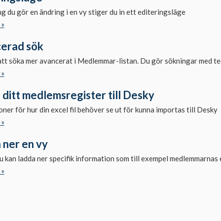
g du gör en ändring i en vy stiger du in ett editeringsläge
 »
erad sök
att söka mer avancerat i Medlemmar-listan. Du gör sökningar med tec
 »
 ditt medlemsregister till Desky
oner för hur din excel fil behöver se ut för kunna importas till Desky
 »
 ner en vy
u kan ladda ner specifik information som till exempel medlemmarnas 
 »