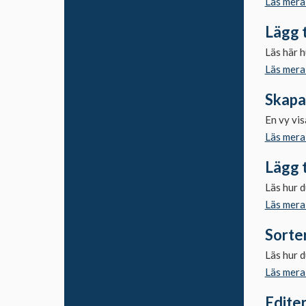
Läs mera
Dokument
Lägg t
Katalogen
Läs här h
Objekt
Läs mera
Nytt objekt
Skapa
Grunduppgifter
En vy vis
Beskrivning
Läs mera
Historia
Lägg t
Förvärv och
Läs hur du
placering
Läs mera
Aktörer
Sorter
Bilagor
Läs hur d
Ny samling
Läs mera
Egna format
Edite