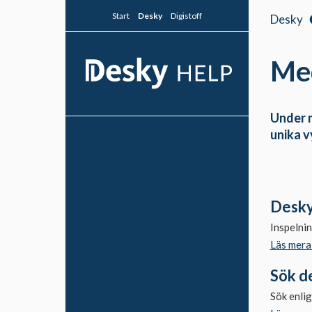
Start
Desky
Digistoff
Desky
Me
Under m
unika v
Medlemsregister
Medlemmar
Egenskaper
Desky
Fakturor
Inspelni
Läs mera
Statistik
Medlemsutskick
Sök de
Inkommande
Sök enlig