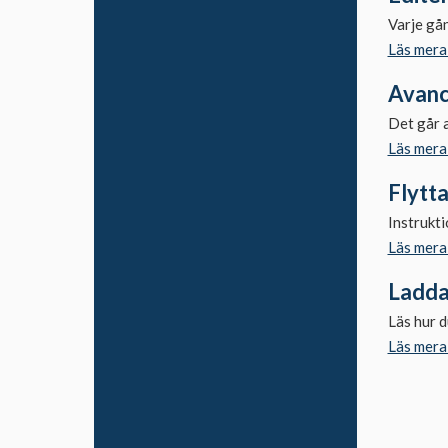
Inställningar
Varje gån
Läs mera
Visningen
Meddelanden
Avanc
Det går 
Webbsajt
Läs mera
Briox Bokföring
Flytta
Administrera Desky
Instrukti
Kolleger
Läs mera
Mitt kontor
Ladda
Medlemskontor
Läs hur d
Bidragshantering
Läs mera
Desky Live